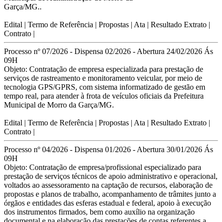
Garça/MG.
.
Edital
|
Termo de Referência
|
Propostas
|
Ata
|
Resultado Extrato
|
Contrato
|
Processo nº 07/2026 - Dispensa 02/2026 - Abertura 24/02/2026 Ás
09H
Objeto:
Contratação de empresa especializada para prestação de
serviços de rastreamento e
monitoramento veicular, por meio de
tecnologia GPS/GPRS, com sistema informatizado
de gestão em
tempo real, para atender à frota de veículos oficiais da Prefeitura
Municipal
de Morro da Garça/MG.
Edital
| Termo de Referência |
Propostas
|
Ata
|
Resultado Extrato
|
Contrato
|
Processo nº 04/2026 - Dispensa 01/2026 - Abertura 30/01/2026 Ás
09H
Objeto:
Contratação de empresa/profissional especializado para
prestação de serviços técnicos de apoio administrativo e operacional,
voltados ao assessoramento na captação de recursos, elaboração de
propostas e planos de trabalho, acompanhamento de trâmites junto a
órgãos e entidades das esferas estadual e federal, apoio à execução
dos instrumentos firmados, bem como auxílio na organização
documental e na elaboração das prestações de contas referentes a