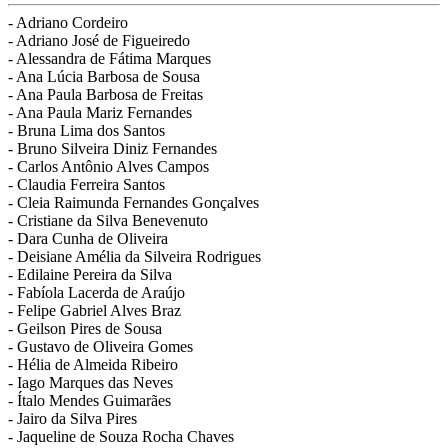
-
Adriano Cordeiro
-
Adriano José de Figueiredo
-
Alessandra de Fátima Marques
-
Ana Lúcia Barbosa de Sousa
-
Ana Paula Barbosa de Freitas
-
Ana Paula Mariz Fernandes
-
Bruna Lima dos Santos
-
Bruno Silveira Diniz Fernandes
-
Carlos Antônio Alves Campos
-
Claudia Ferreira Santos
-
Cleia Raimunda Fernandes Gonçalves
-
Cristiane da Silva Benevenuto
-
Dara Cunha de Oliveira
-
Deisiane Amélia da Silveira Rodrigues
-
Edilaine Pereira da Silva
-
Fabíola Lacerda de Araújo
-
Felipe Gabriel Alves Braz
-
Geilson Pires de Sousa
-
Gustavo de Oliveira Gomes
-
Hélia de Almeida Ribeiro
-
Iago Marques das Neves
-
Ítalo Mendes Guimarães
-
Jairo da Silva Pires
-
Jaqueline de Souza Rocha Chaves