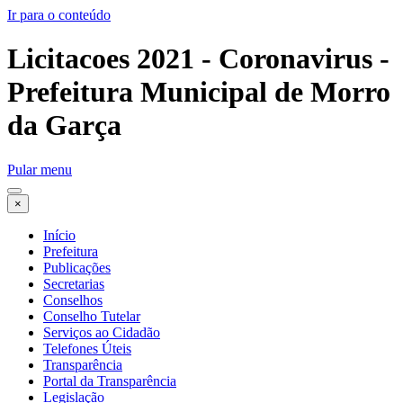
Ir para o conteúdo
Licitacoes 2021 - Coronavirus -
Prefeitura Municipal de Morro
da Garça
Pular menu
×
Início
Prefeitura
Publicações
Secretarias
Conselhos
Conselho Tutelar
Serviços ao Cidadão
Telefones Úteis
Transparência
Portal da Transparência
Legislação