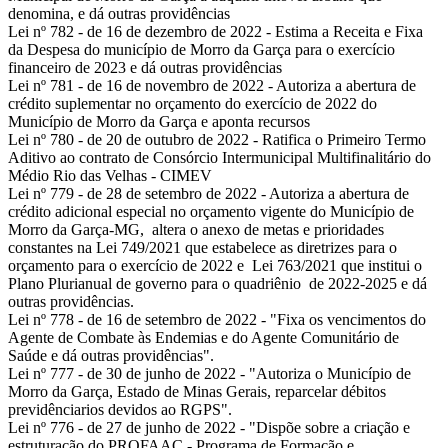
denomina, e dá outras providências
Lei nº 782
- de 16 de dezembro de 2022 - Estima a Receita e Fixa
da Despesa do município de Morro da Garça para o exercício
financeiro de 2023 e dá outras providências
Lei nº 781
- de 16 de novembro de 2022 - Autoriza a abertura de
crédito suplementar no orçamento do exercício de 2022 do
Município de Morro da Garça e aponta recursos
Lei nº 780
- de 20 de outubro de 2022 - Ratifica o Primeiro Termo
Aditivo ao contrato de Consórcio Intermunicipal Multifinalitário do
Médio Rio das Velhas - CIMEV
Lei nº 779
- de 28 de setembro de 2022 - Autoriza a abertura de
crédito adicional especial no orçamento vigente do Município de
Morro da Garça-MG, altera o anexo de metas e prioridades
constantes na Lei 749/2021 que estabelece as diretrizes para o
orçamento para o exercício de 2022 e Lei 763/2021 que institui o
Plano Plurianual de governo para o quadriênio de 2022-2025 e dá
outras providências.
Lei nº 778
- de 16 de setembro de 2022 - "Fixa os vencimentos do
Agente de Combate às Endemias e do Agente Comunitário de
Saúde e dá outras providências".
Lei nº 777
- de 30 de junho de 2022 - "Autoriza o Município de
Morro da Garça, Estado de Minas Gerais, reparcelar débitos
previdênciarios devidos ao RGPS".
Lei nº 776
- de 27 de junho de 2022 - "Dispõe sobre a criação e
estruturação do PROFAAC - Programa de Formação e