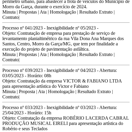
perímetro urbano, para abastecer a frota de veículos do Município de
Morro da Garça, durante
o exercício de 2024.
Minuta
|
Propostas
|
Ata
|
Homologação
|
Resultado Extrato
|
Contrato
|
Processo nº 041/2023 - Inexigibilidade nº 05/2023 -
Objeto:
Contratação de empresa para prestação de serviço de
levantamento planialtimétrico da rua Vila Dona
Ana Marques dos
Santos, Centro, Morro da Garça/MG, que tem por finalidade a
execução do projeto
de pavimentação asfáltica.
Minuta
|
Propostas
|
Ata
|
Homologação
|
Resultado Extrato
|
Contrato
|
Processo nº 039/2023 - Inexigibilidade nº 04/2023 - Abertura:
03/05/2023 - Horário: 08h
Objeto:
Contratação da empresa VICTOR & FABIANO
LTDA
para apresentação artística do Victor e Fabiano
Minuta
|
Proposta
|
Ata
|
Homologação
|
Resultado Extrato
|
Contrato
|
Processo nº 033/2023 - Inexigibilidade nº 03/2023 - Abertura:
25/04/2023 - Horário: 15h
Objeto: C
ontratação da empresa ROBÉRIO LACERDA
CABRAL
PRODUÇÃO MUSICAL EIRELI para apresentação artística do
Robério e
seus Teclados